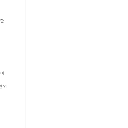
대한
하여
안 임