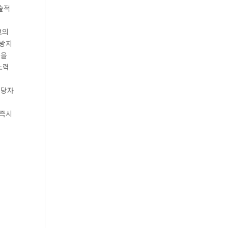
술적
보의
 방지
템을
노력
담당자
 즉시